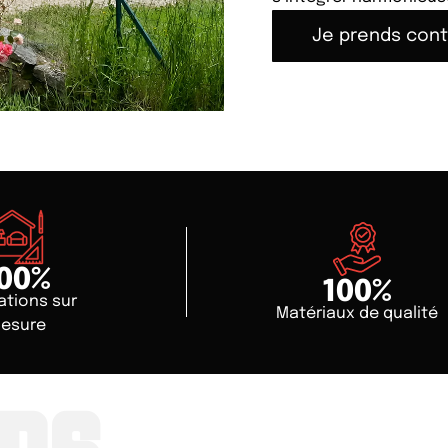
Je prends con
00
%
100
%
ations sur
Matériaux de qualité
esure
ons