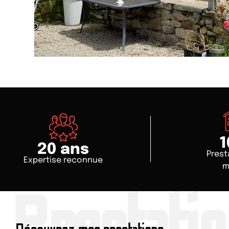
1
20
 ans
Prest
Expertise reconnue
m
Prestati