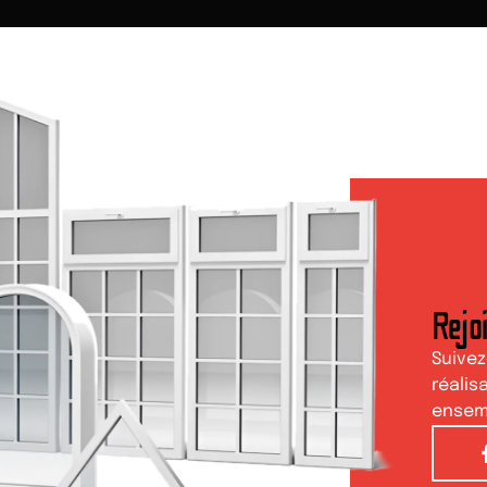
Rejo
Suivez
réalis
ensemb