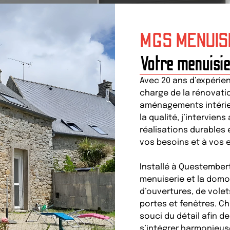
MGS MENUIS
Votre menuisi
Avec 20 ans d’expérie
charge de la rénovatio
aménagements intérieu
la qualité, j’intervien
réalisations durables
vos besoins et à vos e
Installé à Questembert
menuiserie et la domot
d’ouvertures, de volet
portes et fenêtres. Ch
souci du détail afin d
s’intégrer harmonieuse